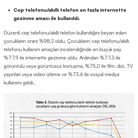
Cep telefonu/akıllı telefon en fazla
i
nternette
gezinme amacı ile kullanıldı
.
Düzenli cep telefonu/akıllı telefon kullandığını beyan eden
çocukların oranı %98,2 oldu.
Ç
ocukların cep telefonu/akıllı
telefonu kullanım amaçları incelendiğinde en
büyük pay
%77,9 ile
i
nternette gezinme oldu.
Ardından
%77,3 ile
görüntülü veya görüntüsüz konuşma, %75,0 ile film, dizi, TV
yayınları veya video izleme ve %73,6 ile sosyal medya
kullanımı
geldi.
.