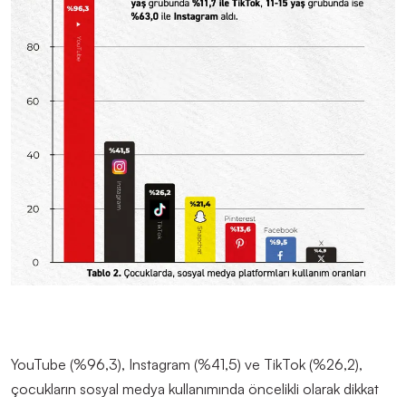
You
T
ube (%96,3), Instagram (%41,5) ve Tik
T
ok (%26,2),
çocukların sosyal medya kullanımında öncelikli olarak dikkat