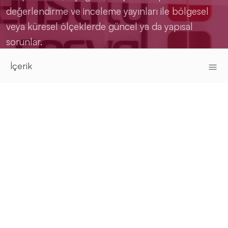
değerlendirme ve inceleme yayınları ile bölgesel
veya küresel ölçeklerde güncel ya da yapısal
sorunlar.
İçerik
Şimdi Okuyun
0216 422 00 22
info@enstitusosyal.org
Burhaniye Mah. Hacı Reşit Paşa Sok.
No:18 34676 Üsküdar / İstanbul