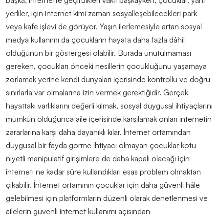
yerliler, için internet kimi zaman
sosyalleşebilecekleri
park
veya kafe
işlevi de
görüyor. Yaşın ilerlemesiyle artan sosyal
medya kullanımı da çocukların hayata daha fazla d
â
hil
olduğunun bir göstergesi olabilir. Burada unutulmaması
gereken
,
çocukları önceki nesillerin çocukluğunu yaşamaya
zorlamak yerine kendi dünyaları içerisinde kontrollü ve doğru
sınırlarla var olmalarına izin vermek gerektiğidir. Gerçek
hayattaki varlıklarını değerli kılmak, sosyal duygusal ihtiyaçlarını
mümkün olduğunca aile içerisinde karşılamak onları internetin
zararlarına karşı daha dayanıklı kılar. İnternet ortamından
duygusal bir fayda görme ihtiyacı olmayan çocuklar kötü
niyetli manipulatif girişimlere de daha kapalı olacağı için
interneti ne kadar süre kullandıkları esas problem olmaktan
çıkabilir. İnternet ortamının çocuklar için daha güvenli h
â
le
gelebilmesi için platformların düzenli olarak denetlenmesi ve
ailelerin güvenli internet kullanımı açısından