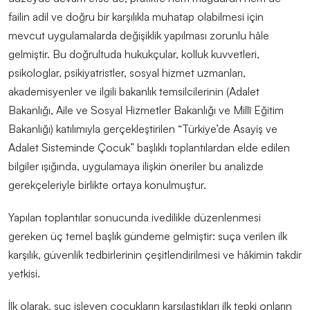
failin adil ve doğru bir karşılıkla muhatap olabilmesi için
mevcut uygulamalarda değişiklik yapılması zorunlu h
â
le
gelmiştir. Bu doğrultuda hukukçular, kolluk kuvvetleri,
psikologlar, psikiyatristler, sosyal hizmet uzmanları,
akademisyenler ve ilgili bakanlık temsilcilerinin (Adalet
Bakanlığı, Aile ve Sosyal Hizmetler Bakanlığı ve Millî Eğitim
Bakanlığı) katılımıyla gerçekleştirilen “Türkiye’de Asayiş ve
Adalet Sisteminde Çocuk” başlıklı toplantılardan elde edilen
bilgiler ışığında, uygulamaya ilişkin öneriler bu analizde
gerekçeleriyle birlikte ortaya konulmuştur.
Yapılan toplantılar sonucunda ivedilikle düzenlenmesi
gereken üç temel başlık gündeme gelmiştir: suça verilen ilk
karşılık, güvenlik tedbirlerinin çeşitlendirilmesi ve h
â
kimin takdir
yetkisi.
İlk olarak, suç işleyen çocukların karşılaştıkları ilk tepki onların