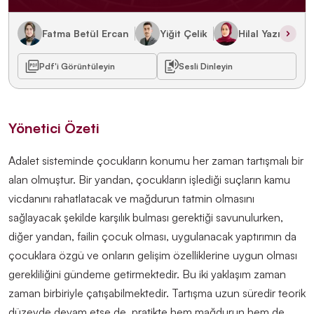
Fatma Betül Ercan
Yiğit Çelik
Hilal Yazıcı
Pdf'i Görüntüleyin
Sesli Dinleyin
Yönetici Özeti
Adalet sisteminde çocukların konumu her zaman tartışmalı bir
alan olmuştur. Bir yandan, çocukların işlediği suçların kamu
vicdanını rahatlatacak ve mağdurun tatmin olmasını
sağlayacak şekilde karşılık bulması gerektiği savunulurken
,
diğer yandan, failin çocuk olması, uygulanacak yaptırımın da
çocuklara özgü ve onların gelişim özelliklerine uygun olması
gerek
liliğini
gündeme getirmektedir. Bu iki yaklaşım zaman
zaman birbiriyle çatışabilmektedir. Tartışma uzun süredir teorik
düzeyde devam etse de, pratikte hem mağdurun hem de