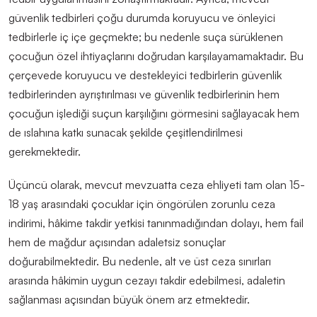
güvenlik tedbirleri çoğu durumda koruyucu ve önleyici
tedbirlerle iç içe geçmekte
;
bu nedenle suça sürüklenen
çocuğun özel ihtiyaçlarını doğrudan karşılayamamaktadır. Bu
çerçevede koruyucu ve destekleyici tedbirlerin güvenlik
tedbirlerinden ayrıştırılması ve güvenlik tedbirlerinin hem
çocuğun işlediği
suçun karşılığını görmesini sağlayacak hem
de ıslahına katkı sunacak şekilde çeşitlendirilmesi
gerekmektedir.
Üçüncü olarak, mevcut mevzuatta ceza ehliyeti tam olan 15
-
18 yaş arasındaki çocuklar için öngörülen zorunlu ceza
indirimi
,
h
â
kime takdir yetkisi tanınmadığından dolayı
,
hem fail
hem de mağdur açısından adaletsiz sonuçlar
doğurabilmektedir. Bu nedenle, alt ve üst ceza sınırları
arasında h
â
kimin uygun cezayı takdir edebilmesi
,
adaletin
sağlanması açısından büyük önem arz etmektedir.