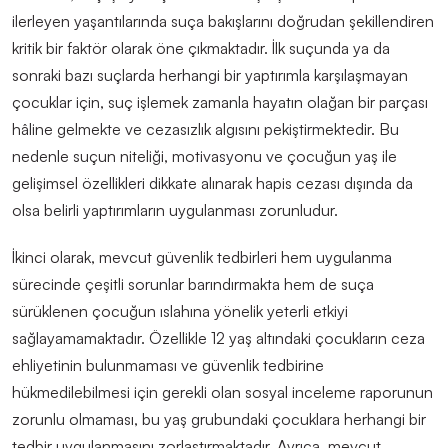
ilerleyen yaşantılarında suça bakışlarını doğrudan şekillendiren
kritik bir faktör olarak öne çıkmaktadır. İlk suçunda ya da
sonraki bazı suçlarda herhangi bir yaptırımla karşılaşmayan
çocuklar için, suç işlemek zamanla hayatın olağan bir parçası
h
â
line gelmekte ve cezasızlık algısını pekiştirmektedir. Bu
nedenle suçun niteliği, motivasyonu ve çocuğun yaş ile
gelişimsel özellikleri dikkate alınarak hapis cezası dışında da
olsa belirli yaptırımların uygulanması zorunludur.
İkinci olarak, mevcut güvenlik tedbirleri hem uygulanma
sürecinde çeşitli sorunlar barındırmakta hem de suça
sürüklenen çocuğun ıslahına yönelik yeterli etkiyi
sağlayamamaktadır. Özellikle 12 yaş altındaki çocukların ceza
ehliyetinin bulunmaması ve güvenlik tedbirine
hükmedilebilmesi için gerekli olan sosyal inceleme raporunun
zorunlu olmaması, bu yaş grubundaki çocuklara herhangi bir
tedbir uygulanmasını zorlaştırmaktadır. Ayrıca, mevcut