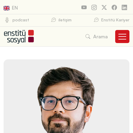
EN
podcast
iletişim
Enstitü Kariyer
Arama