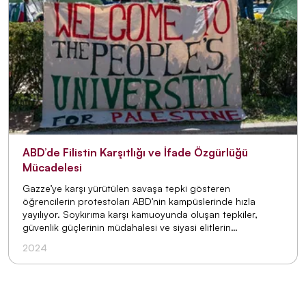
ABD’de Filistin Karşıtlığı ve İfade Özgürlüğü
Mücadelesi
Gazze’ye karşı yürütülen savaşa tepki gösteren
öğrencilerin protestoları ABD'nin kampüslerinde hızla
yayılıyor. Soykırıma karşı kamuoyunda oluşan tepkiler,
güvenlik güçlerinin müdahalesi ve siyasi elitlerin
kınamalarıyla karşılaştı. Protestolara yönelik bu ilk tepkiler,
2024
ABD'nin hâkim siyasi söylemindeki Filistin karşıtlığının köklü
yerini bir kez daha ortaya koyuyor.